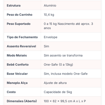
Estrutura
Alumínio
Peso do Carrinho
10,4 kg
Peso Suportado
0 a 15 kg Nascimento até aprox. 3
anos
Tipo de Fechamento
Envelope
Assento Reversível
Sim
Modo Moisés
Sim assento se transforma
Bebê Conforto
One-Safe (0 a 13kg)
Base Veicular
Sim, inclusa modelo One-Safe
Manopla Alça
Ajuste de altura
Cesto
Capacidade de 5kg
Dimensões (Aberto)
100 x 62 x 99,5 cm A x L x P