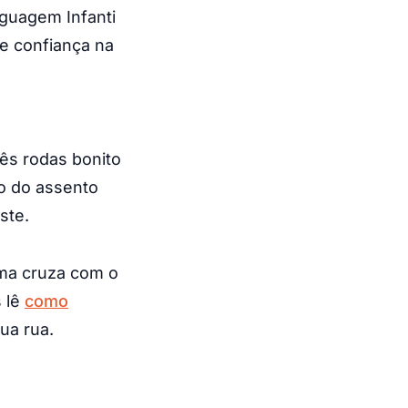
nguagem Infanti
 e confiança na
ês rodas bonito
ão do assento
ste.
ima cruza com o
s lê
como
ua rua.