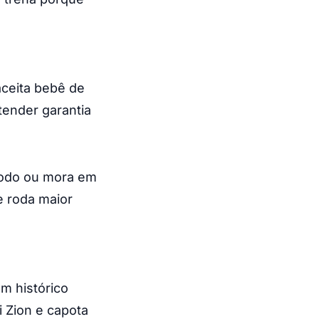
aceita bebê de
tender garantia
 todo ou mora em
e roda maior
m histórico
i Zion e capota