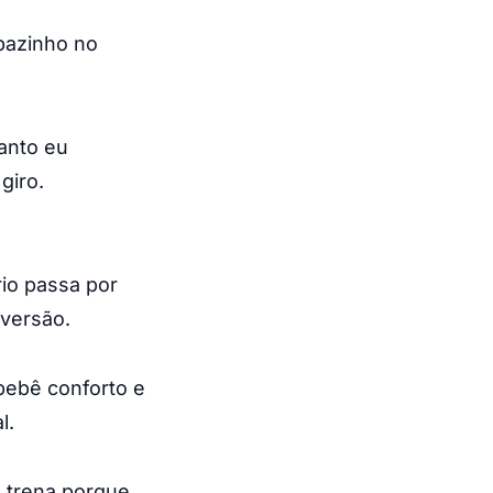
abazinho no
anto eu
giro.
rio passa por
 versão.
bebê conforto e
l.
e trena porque