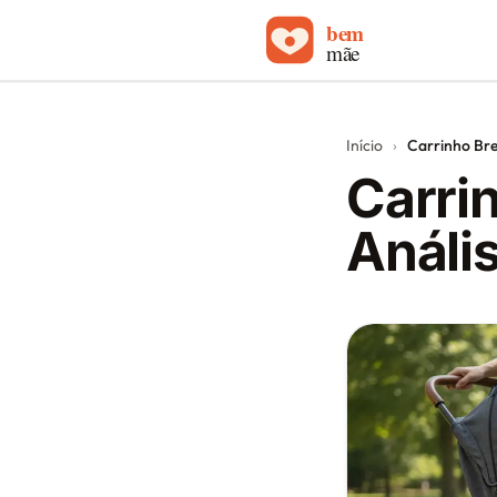
Início
Início
›
Carrinho Bre
Carrinhos de bebê
Carri
Sobre
Análi
Blog
Contato