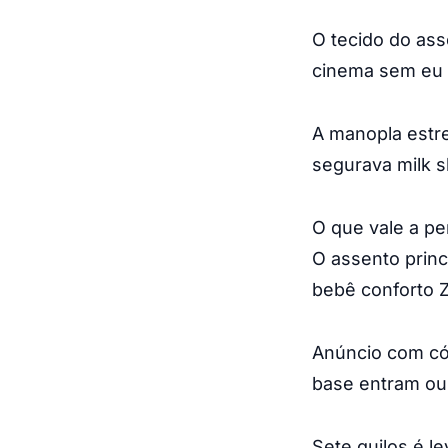
O tecido do ass
cinema sem eu d
A manopla estr
segurava milk s
O que vale a p
O assento princ
bebê conforto Z
Anúncio com có
base entram ou 
Sete quilos é l