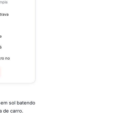
ampla
trava
e
ê
tro no
 sem sol batendo
a de carro.