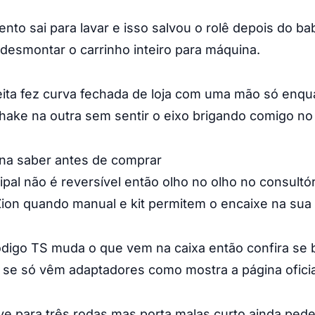
ento sai para lavar e isso salvou o rolê depois do b
esmontar o carrinho inteiro para máquina.
eita fez curva fechada de loja com uma mão só enqu
hake na outra sem sentir o eixo brigando comigo no 
ena saber antes de comprar
ipal não é reversível então olho no olho no consultó
ion quando manual e kit permitem o encaixe na sua
digo TS muda o que vem na caixa então confira se 
se só vêm adaptadores como mostra a página oficia
eve para três rodas mas porta malas curto ainda ped