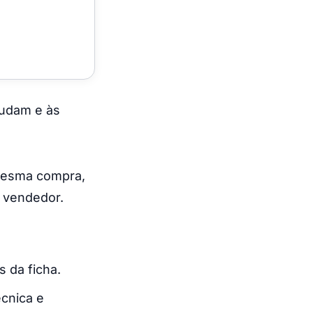
mudam e às
 mesma compra,
o vendedor.
 da ficha.
cnica e