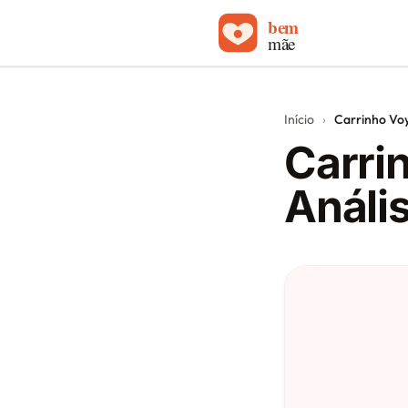
Início
Início
›
Carrinho Voy
Carrinhos de bebê
Carri
Sobre
Análi
Blog
Contato