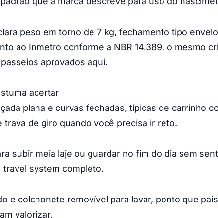
 padrão que a marca descreve para uso do nasciment
clara peso em torno de 7 kg, fechamento tipo envel
nto ao Inmetro conforme a NBR 14.389, o mesmo cri
 passeios aprovados aqui.
ostuma acertar
ada plana e curvas fechadas, típicas de carrinho c
e trava de giro quando você precisa ir reto.
ra subir meia laje ou guardar no fim do dia sem sent
travel system completo.
do e colchonete removível para lavar, ponto que pai
m valorizar.