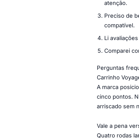
atenção.
Preciso de b
compatível.
Li avaliaçõe
Comparei co
Perguntas freq
Carrinho Voyag
A marca posicio
cinco pontos. Na
arriscado sem 
Vale a pena ver
Quatro rodas l