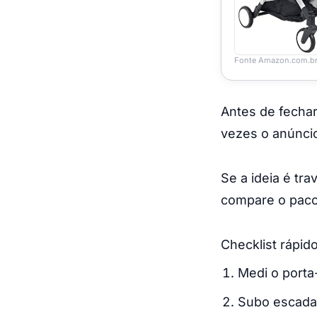
Fonte Amazon.com.b
Antes de fechar
vezes o anúncio
Se a ideia é t
compare o pacot
Checklist rápid
Medi o porta
Subo escada 