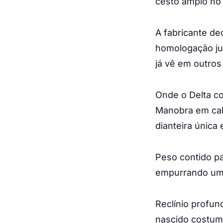
cesto amplo no
A fabricante de
homologação ju
já vê em outros
Onde o Delta c
Manobra em calç
dianteira única 
Peso contido pa
empurrando um 
Reclínio profun
nascido costuma