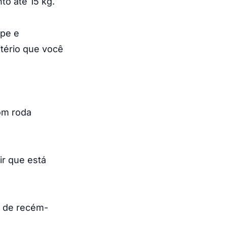
o até 15 kg.
ope e
tério que você
om roda
ir que está
s de recém-