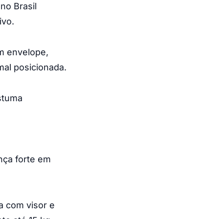
no Brasil
ivo.
em envelope,
al posicionada.
ostuma
nça forte em
a com visor e