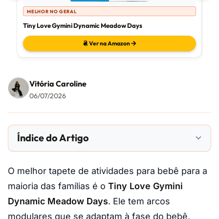
MELHOR NO GERAL
M
Tiny Love Gymini Dynamic Meadow Days
Fis
Ver na Amazon
Vitória Caroline
06/07/2026
Índice do Artigo
O melhor tapete de atividades para bebê para a
maioria das famílias é o
Tiny Love Gymini
Dynamic Meadow Days
. Ele tem arcos
modulares que se adaptam à fase do bebê,