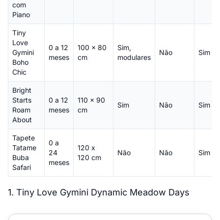
com
Piano
Tiny
Love
0 a 12
100 x 80
Sim,
Gymini
Não
Sim
meses
cm
modulares
Boho
Chic
Bright
Starts
0 a 12
110 x 90
Sim
Não
Sim
Roam
meses
cm
About
Tapete
0 a
Tatame
120 x
24
Não
Não
Sim
Buba
120 cm
meses
Safari
1. Tiny Love Gymini Dynamic Meadow Days