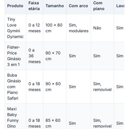
Faixa
Com
Produto
Tamanho
Com arco
Laváv
etária
piano
Tiny
Love
0 a 12
100 x 80
Sim,
Não
Sim
Gymini
meses
cm
modulares
Dynamic
Fisher-
0 a
Price
90 x 70
36
Sim
Sim
Sim
Ginásio
cm
meses
3 em 1
Buba
Ginásio
0 a 18
90 x 60
Sim,
com
Sim
Sim
meses
cm
removível
Piano
Safari
Maxi
Baby
Funny
0 a 18
85 x 60
Sim,
Sim
Sim
Dino
meses
cm
removível