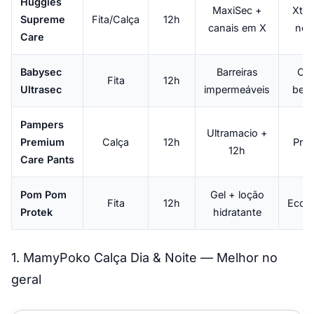
Huggies
MaxiSec +
Xtra
Supreme
Fita/Calça
12h
canais em X
not
Care
Babysec
Barreiras
Cus
Fita
12h
Ultrasec
impermeáveis
bene
Pampers
Ultramacio +
Premium
Calça
12h
Pre
12h
Care Pants
Pom Pom
Gel + loção
Fita
12h
Econ
Protek
hidratante
1. MamyPoko Calça Dia & Noite — Melhor no
geral