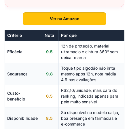
Ver na Amazon
Critério
Nota
Por quê
12h de proteção, material
Eficácia
9.5
ultramacio e cintura 360° sem
deixar marca
Toque tipo algodão não irrita
Segurança
9.8
mesmo após 12h, nota média
4.9 nas avaliações
R$2,10/unidade, mais cara do
Custo-
6.5
ranking, indicada apenas para
benefício
pele muito sensível
Só disponível no modelo calça,
Disponibilidade
8.5
boa presença em farmácias e
e-commerce