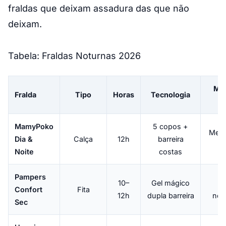
fraldas que deixam assadura das que não
deixam.
Tabela: Fraldas Noturnas 2026
Mel
Fralda
Tipo
Horas
Tecnologia
pa
MamyPoko
5 copos +
Melh
Dia &
Calça
12h
barreira
ge
Noite
costas
Pampers
10–
Gel mágico
Fi
Confort
Fita
12h
dupla barreira
not
Sec