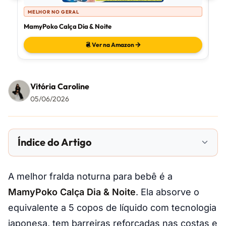
MELHOR NO GERAL
M
MamyPoko Calça Dia & Noite
Pam
Ver na Amazon
Vitória Caroline
05/06/2026
Índice do Artigo
A melhor fralda noturna para bebê é a
MamyPoko Calça Dia & Noite
. Ela absorve o
equivalente a 5 copos de líquido com tecnologia
japonesa, tem barreiras reforçadas nas costas e