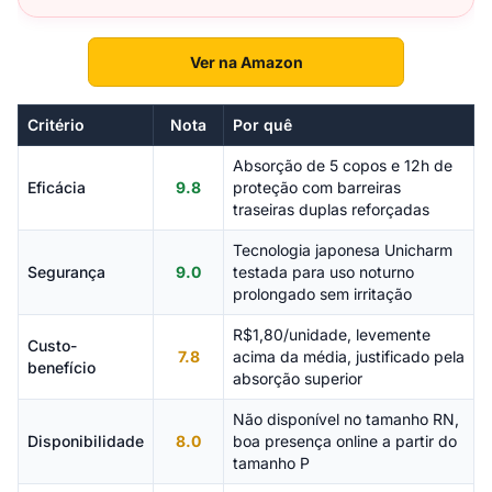
Ver na Amazon
Critério
Nota
Por quê
Absorção de 5 copos e 12h de
Eficácia
9.8
proteção com barreiras
traseiras duplas reforçadas
Tecnologia japonesa Unicharm
Segurança
9.0
testada para uso noturno
prolongado sem irritação
R$1,80/unidade, levemente
Custo-
7.8
acima da média, justificado pela
benefício
absorção superior
Não disponível no tamanho RN,
Disponibilidade
8.0
boa presença online a partir do
tamanho P