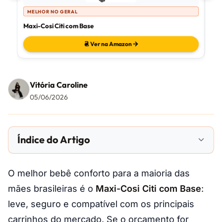
MELHOR NO GERAL
M
Maxi-Cosi Citi com Base
Cos
Ver na Amazon
Vitória Caroline
05/06/2026
Índice do Artigo
O melhor bebê conforto para a maioria das
mães brasileiras é o
Maxi-Cosi Citi com Base
:
leve, seguro e compatível com os principais
carrinhos do mercado. Se o orçamento for