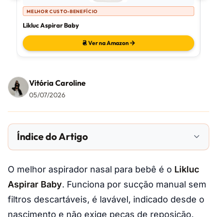
MELHOR CUSTO-BENEFÍCIO
M
Likluc Aspirar Baby
Fri
Ver na Amazon
Vitória Caroline
05/07/2026
Índice do Artigo
O melhor aspirador nasal para bebê é o
Likluc
Aspirar Baby
. Funciona por sucção manual sem
filtros descartáveis, é lavável, indicado desde o
nascimento e não exige peças de reposição.