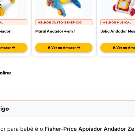
AL
MELHOR CUSTO-BENEFÍCIO
MELHOR MUSICAL
oiador
Maral Andador 4 em 1
Buba Andador Mus
Amazon
Ver na Amazon
Ver na Am
oline
tigo
or para bebê é o
Fisher-Price Apoiador Andador Ze