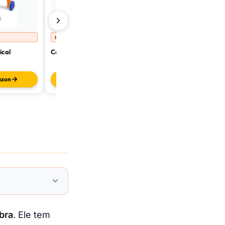
MELHOR VERSÁTIL
MELHOR DIDÁTICO
ical
Cosco Goal Walker 4 em 1
Poliplac Andador Did
azon
Ver na Amazon
Ver na Amazo
bra
. Ele tem