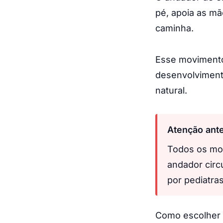
pé, apoia as mã
caminha.
Esse movimento
desenvolvimento
natural.
Atenção ant
Todos os mod
andador circ
por pediatra
Como escolher 