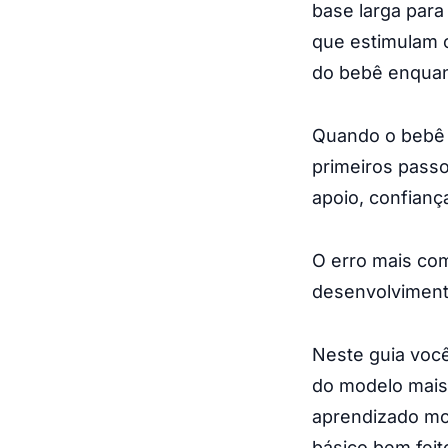
base larga para 
que estimulam 
do bebê enquan
Quando o bebê c
primeiros passo
apoio, confian
O erro mais com
desenvolviment
Neste guia você
do modelo mais
aprendizado mot
básico bem feit