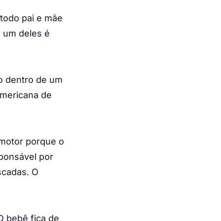
 todo pai e mãe
s um deles é
o dentro de um
mericana de
 motor porque o
ponsável por
scadas. O
O bebê fica de