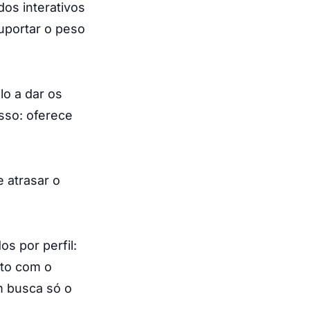
dos interativos
uportar o peso
lo a dar os
sso: oferece
 atrasar o
s por perfil:
nto com o
m busca só o