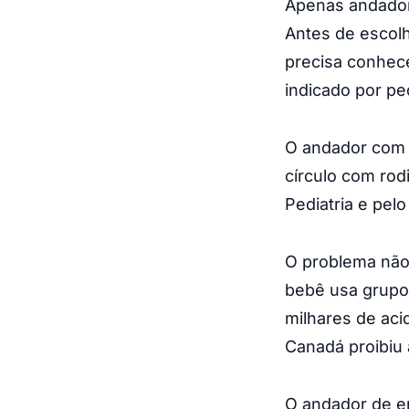
Apenas andado
Antes de escolh
precisa conhece
indicado por pe
O andador com 
círculo com rod
Pediatria e pel
O problema não
bebê usa grupo
milhares de ac
Canadá proibiu 
O andador de em