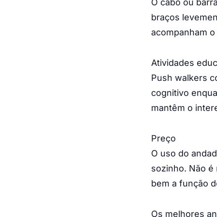
O cabo ou barra
braços levement
acompanham o c
Atividades educ
Push walkers co
cognitivo enqu
mantêm o inter
Preço
O uso do andad
sozinho. Não é 
bem a função d
Os melhores an