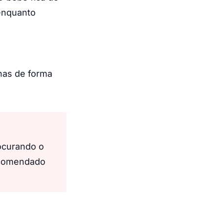
 enquanto
rnas de forma
ocurando o
recomendado