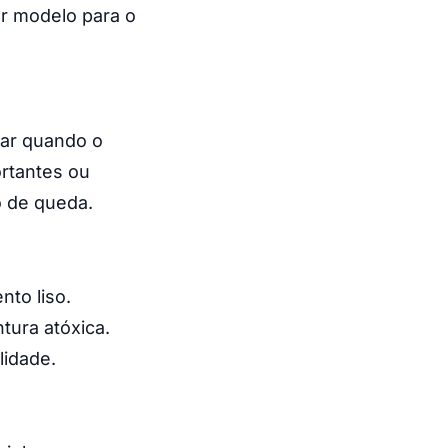
or modelo para o
bar quando o
rtantes ou
o de queda.
nto liso.
ura atóxica.
lidade.