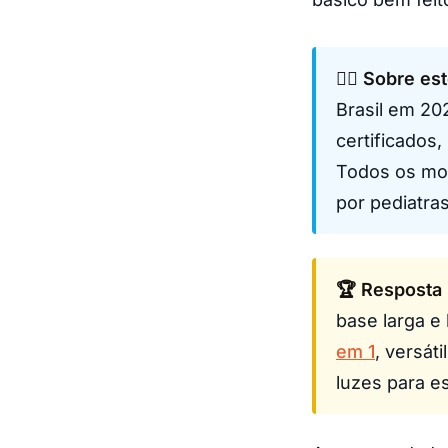
👩‍⚕️ Sobre es
Brasil em 20
certificados
Todos os mod
por pediatra
🏆 Resposta 
base larga e
em 1
, versát
luzes para es