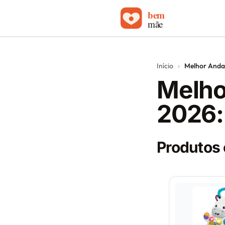
Início
Início
›
Melhor Anda
Carrinhos de bebê
Melho
Sobre
2026:
Blog
Contato
Produtos