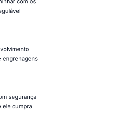
aminhar com os
egulável
nvolvimento
 e engrenagens
com segurança
e ele cumpra