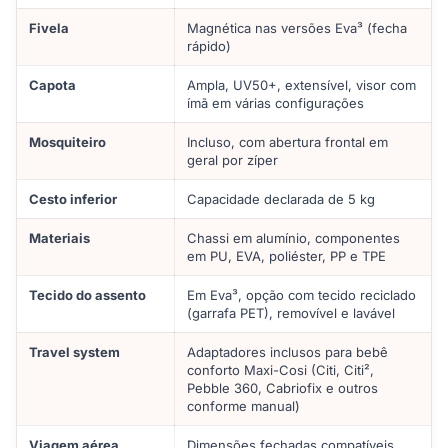
Fivela
Magnética nas versões Eva³ (fecha
rápido)
Capota
Ampla, UV50+, extensível, visor com
ímã em várias configurações
Mosquiteiro
Incluso, com abertura frontal em
geral por zíper
Cesto inferior
Capacidade declarada de 5 kg
Materiais
Chassi em alumínio, componentes
em PU, EVA, poliéster, PP e TPE
Tecido do assento
Em Eva³, opção com tecido reciclado
(garrafa PET), removível e lavável
Travel system
Adaptadores inclusos para bebê
conforto Maxi-Cosi (Citi, Citi²,
Pebble 360, Cabriofix e outros
conforme manual)
Viagem aérea
Dimensões fechadas compatíveis