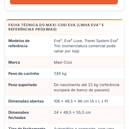
FICHA TÉCNICA DO MAXI-COSI EVA (LINHA EVA³ E
REFERÊNCIAS PRÓXIMAS)
Modelos de
Eva³, Eva³ Luxe, Travel System Eva³
referência
Trio (nomenclatura comercial pode
variar por loja)
Marca
Maxi-Cosi
Peso do carrinho
7,85 kg
Peso suportado
Do nascimento até 22 kg (referência
europeia de banco de passeio)
Dimensões abertas
106 x 49,5 x 86 cm (A x L x P)
Dimensões
24 x 49,5 x 55,5 cm
fechadas
Tipo de fechamento
Automático e compacto, com uma