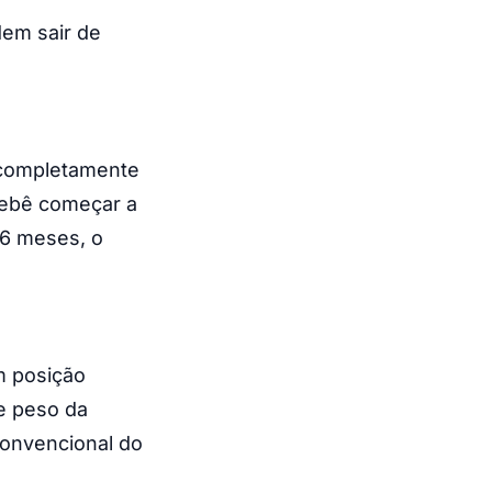
em sair de
 completamente
bebê começar a
 6 meses, o
m posição
de peso da
convencional do