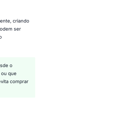
ente, criando
podem ser
o
esde o
 ou que
evita comprar