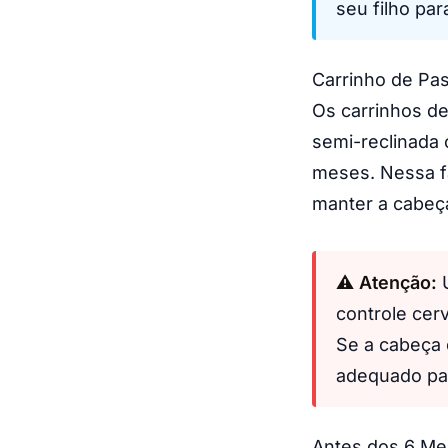
seu filho par
Carrinho de Pas
Os carrinhos d
semi-reclinada 
meses. Nessa fa
manter a cabeça
⚠️ Atenção:
U
controle cer
Se a cabeça 
adequado pa
Antes dos 6 Me