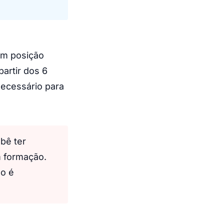
em posição
artir dos 6
necessário para
bê ter
m formação.
ão é