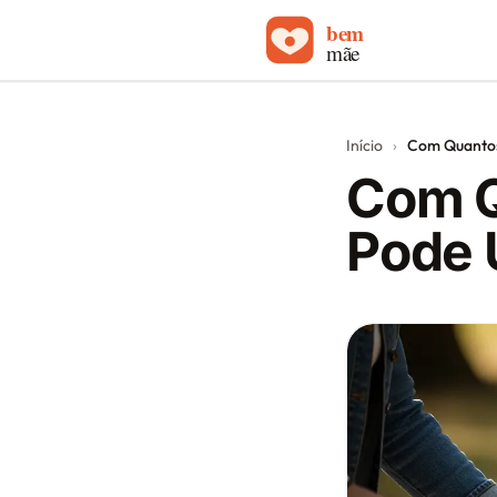
Início
Início
›
Com Quantos
Carrinhos de bebê
Com Q
Sobre
Pode 
Blog
Contato