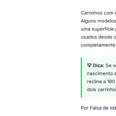
Carrinhos com 
Alguns modelos
uma superfície
usados desde o
completamente 
💡 Dica:
Se v
nascimento a
recline a 18
dois carrin
Por Faixa de Id