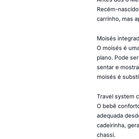
Recém-nascidos
carrinho, mas 
Moisés integrad
O moisés é uma
plano. Pode se
sentar e mostra
moisés é substi
Travel system 
O bebê confort
adequada desde 
cadeirinha, ger
chassi.