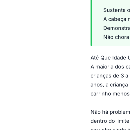
Sustenta 
A cabeça n
Demonstra 
Não chora 
Até Que Idade 
A maioria dos c
crianças de 3 a
anos, a criança
carrinho menos
Não há problem
dentro do limit
carrinho ainda é