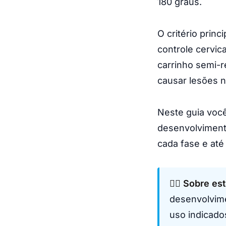
180 graus.
O critério prin
controle cervic
carrinho semi-r
causar lesões n
Neste guia você
desenvolviment
cada fase e até
👩‍⚕️ Sobre es
desenvolvime
uso indicado