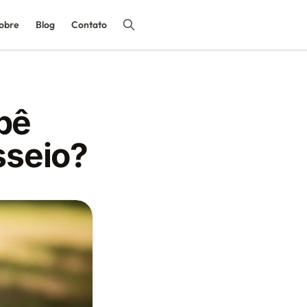
obre
Blog
Contato
bê
sseio?